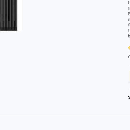
L
f
B
m
f
t
b
O
S