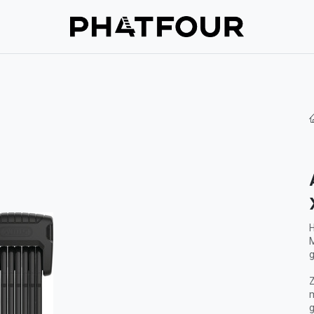
Reparaties
Support
Verzekering
Over ons
Neem cont
M
g
Z
m
g