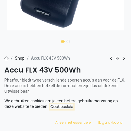
Shop
Accu FLX 43V 500Wh
Accu FLX 43V 500Wh
Phatfour biedt twee verschillende soorten accu's aan voor de FLX.
Deze accu's hebben hetzelfde formaat en zijn dus uitstekend
uitwisselbaar.
We gebruiken cookies om je een betere gebruikerservaring op
500Wh: 65 km (full power)
deze website te bieden.
Cookiebeleid
Let op:
Accu's kunnen uitsluitend verzonden worden naar zakelijke
Alleen het essentiële
Ik ga akkoord
adressen. Indien je niet beschikt over een zakelijk adres waar we
de accu naartoe kunnen sturen, kun je de accu bestellen bij één