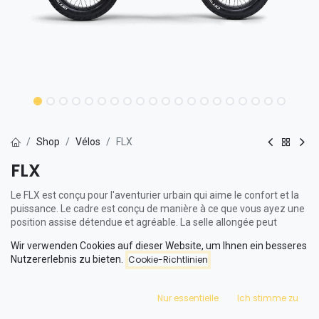
Shop
Vélos
FLX
FLX
Le FLX est conçu pour l'aventurier urbain qui aime le confort et la
puissance. Le cadre est conçu de manière à ce que vous ayez une
position assise détendue et agréable. La selle allongée peut
facilement accueillir deux adultes, mais vous pouvez bien sûr
Wir verwenden Cookies auf dieser Website, um Ihnen ein besseres
aussi vous y asseoir confortablement tout seul.
Nutzererlebnis zu bieten.
Cookie-Richtlinien
Avec une autonomie allant jusqu'à 100 km, le FLX est parfait pour
les longs trajets. L'écran affiche à la fois la consommation actuelle
Nur essentielle
Ich stimme zu
et moyenne et dispose d'un indicateur d'autonomie spécial. De
cette façon, vous savez toujours combien de kilomètres vous