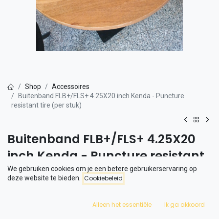
Shop
Accessoires
Buitenband FLB+/FLS+ 4.25X20 inch Kenda - Puncture
resistant tire (per stuk)
Buitenband FLB+/FLS+ 4.25X20
inch Kenda - Puncture resistant
tire (per stuk)
We gebruiken cookies om je een betere gebruikerservaring op
deze website te bieden.
Cookiebeleid
De Phatfour lekbestendige buitenbanden zijn perfect voor cruisen
op straat. De banden zijn geschikt voor de FLB+ en FLS+ serie.
Alleen het essentiële
Ik ga akkoord
De band wordt geleverd zonder binnenband.