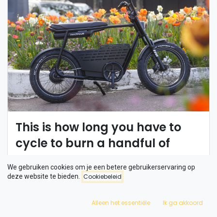
This is how long you have to
cycle to burn a handful of
Easter eggs
We gebruiken cookies om je een betere gebruikerservaring op
If you cycle with electric support, it will take you a little longer
deze website te bieden.
Cookiebeleid
to burn off that chocolate.
Alleen het essentiële
Ik ga akkoord