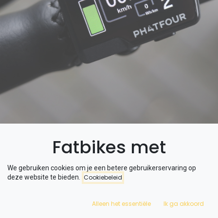
Fatbikes met
gashendels: de
We gebruiken cookies om je een betere gebruikerservaring op
deze website te bieden.
Cookiebeleid
discussie over
Alleen het essentiële
Ik ga akkoord