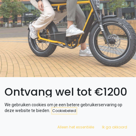
Ontvang wel tot €1200
korting op een
We gebruiken cookies om je een betere gebruikerservaring op
deze website te bieden.
Cookiebeleid
Phatfour FLX
Alleen het essentiële
Ik ga akkoord