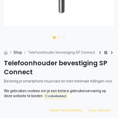
Shop
Telefoonhouder bevestiging SP Connect
Telefoonhouder bevestiging SP
Connect
Bevestig je smartphone muurvast en met minimale trillingen voor
je stuur. Lichtgewicht kunststof stuurhouder in aerodynamische
We gebruiken cookies om je een betere gebruikerservaring op
positie. De smartphone zit midden in je zichtlijn. Mis geen oproep
deze website te bieden.
Cookiebeleid
of bericht en mis geen afslag via je navigatie app.
Wij bieden alleen de universele telefoonbevestiging van SP
Alleen het essentiële
Ik ga akkoord
Connect aan. Dit omdat er zoveel diverse telefoons zijn adviseren
wij je om het hoesje voor je telefoon zelf op internet te bestellen.