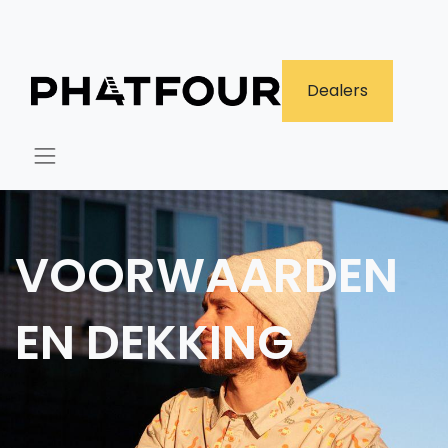
​Dealers
VOORWAARDEN
EN DEKKING