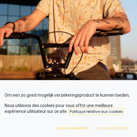
Om een zo goed mogelijk verzekeringsproduct te kunnen bieden,
is ervoor gekozen om alleen de 'optimaal casco verzekering' aan
Nous utilisons des cookies pour vous offrir une meilleure
te beiden. Dit is een doorlopende verzekering met een looptijd van
expérience utilisateur sur ce site.
Politique relative aux cookies
1 jaar. Deze verzekering kan alleen worden afgesloten voor een
Phatfour fiets als aan de daarbij behorende voorwaarden wordt
voldaan. Hieronder zijn beknopt de voorwaarden en dekking
Que les essentiels
Je suis d'accord
gegeven.