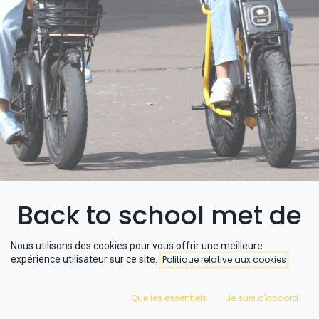
Back to school met de
Phatfour fatbike
Nous utilisons des cookies pour vous offrir une meilleure
expérience utilisateur sur ce site.
Politique relative aux cookies
Het is weer die tijd van het jaar waarin de zomer langzaam
Que les essentiels
Je suis d'accord
overgaat in de herfst en de opwinding van een nieuw schooljaar in