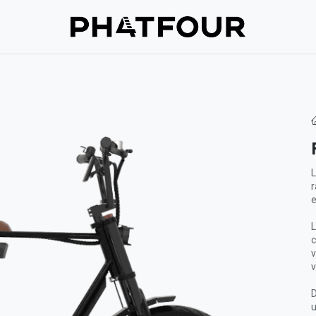
Assistance
Verzekering
À propos de nous
Prenez contac
L
r
e
L
c
v
v
D
u