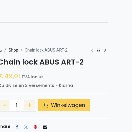
0
t avec nous
Shop
Chain lock ABUS ART-2
Chain lock ABUS ART-2
€
49,01
TVA inclus
Ou divisé en 3 versements - Klarna
Winkelwagen
hare :