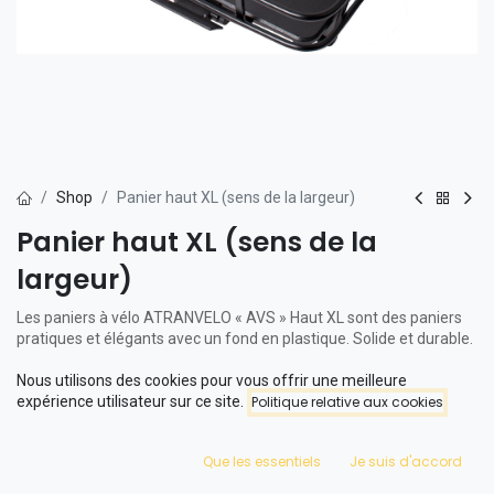
Shop
Panier haut XL (sens de la largeur)
Panier haut XL (sens de la
largeur)
Les paniers à vélo ATRANVELO « AVS » Haut XL sont des paniers
pratiques et élégants avec un fond en plastique. Solide et durable.
Poids maximum de 10 kg. Vous pouvez facilement clipser les
Nous utilisons des cookies pour vous offrir une meilleure
paniers sur le porte-bagages avant et/ou arrière d'un Phatfour.
expérience utilisateur sur ce site.
Politique relative aux cookies
Panier haut : L29 x L40 x H20 cm, Volume 23L
Que les essentiels
Je suis d'accord
Le panier haut XL est disponible pour les FLB+ et FLX.