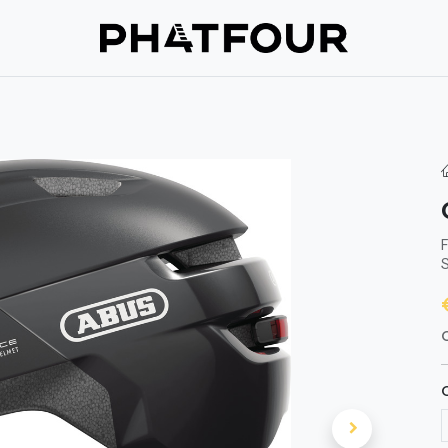
Assistance
Verzekering
À propos de nous
Prenez contac
F
S