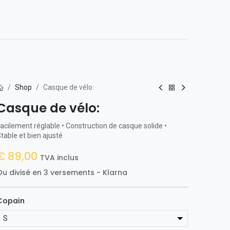
0
t avec nous
Shop
Casque de vélo:
Casque de vélo:
acilement réglable • Construction de casque solide •
table et bien ajusté
€
89,00
TVA inclus
Ou divisé en 3 versements - Klarna
Copain