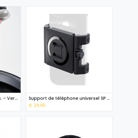
Verrou Abus Diskus 23/70 vs. – Verrou antivol FLX
Support de téléphone universel SP Connect
Add to Cart
€
29,95