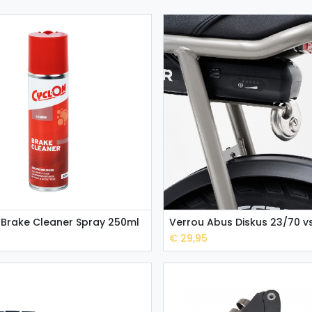
 Brake Cleaner Spray 250ml
Add to Cart
Add to Cart
€
29,95