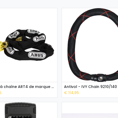
Antivol à chaîne ART4 de marque ABUS
Antivol - IVY Chain 9210/140
Add to Cart
Add to Cart
5
€
114,95