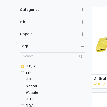
Categories
Prix
Copain
Tags
FLB/S
tulp
FLX
€
109,9
Sidecar
Website
FLX+
FLXS