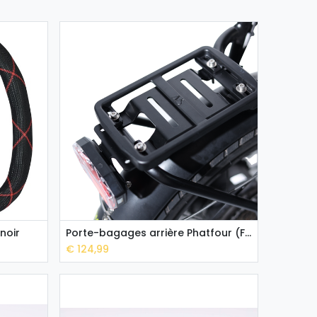
 noir
Porte-bagages arrière Phatfour (FLS+ et FLB+)
Add to Cart
€
124,99