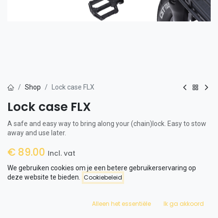
Shop
Lock case FLX
Lock case FLX
A safe and easy way to bring along your (chain)lock. Easy to stow
away and use later.
€
89.00
Incl. vat
Or use Klarna split in 3 payments
We gebruiken cookies om je een betere gebruikerservaring op
deze website te bieden.
Cookiebeleid
Winkelwagen
Alleen het essentiële
Ik ga akkoord