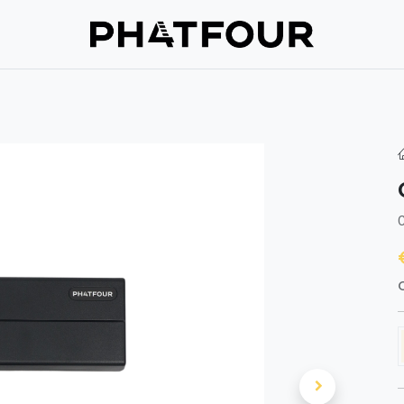
Repair
Support
Verzekering
About us
Get in touc
hop
C
O