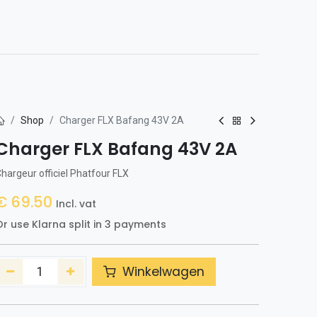
0
h
Shop
Charger FLX Bafang 43V 2A
Charger FLX Bafang 43V 2A
hargeur officiel Phatfour FLX
€
69.50
Incl. vat
r use Klarna split in 3 payments
Winkelwagen