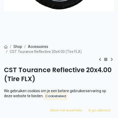
Shop
Accessoires
CST Tourance Reflective 20x4.00 (Tire FLX)
CST Tourance Reflective 20x4.00
(Tire FLX)
Les pneus Phatfour anti-crevaison sont parfaits pour les trajets
We gebruiken cookies om je een betere gebruikerservaring op
sur route.
deze website te bieden.
Cookiebeleid
Les pneus conviennent aux séries FLX+ et FLX+.
Alleen het essentiële
Ik ga akkoord
Le pneu est fourni sans chambre à air.