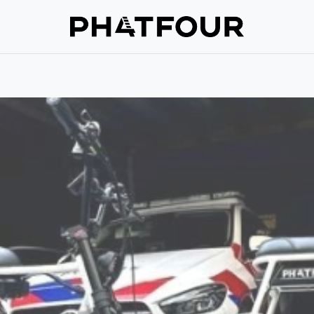
Repair
Support
Verzekering
About us
Get in touch