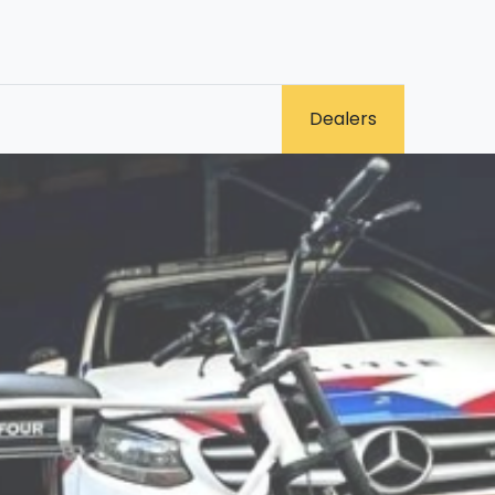
0
​Dealers